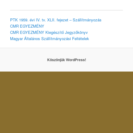
PTK 1959. évi IV. tv. XLII. fejezet – Szállítmányozás
CMR EGYEZMÉNY
CMR EGYEZMÉNY Kiegészítő Jegyzőkönyv
Magyar Általános Szállítmányozási Feltételek
Köszönjük WordPress!