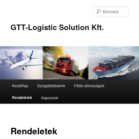
Kere
GTT-Logistic Solution Kft.
Fő
Kezdőlap
Szolgáltatásaink
Főbb célországok
Tovább
menü
Rendeletek
Kapcsolat
az
elsődleges
tartalomra
Rendeletek