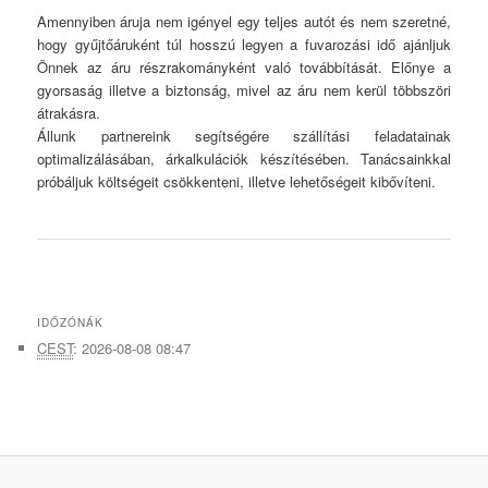
Amennyiben áruja nem igényel egy teljes autót és nem szeretné,
hogy gyűjtőáruként túl hosszú legyen a fuvarozási idő ajánljuk
Önnek az áru részrakományként való továbbítását. Előnye a
gyorsaság illetve a biztonság, mivel az áru nem kerül többszöri
átrakásra.
Állunk partnereink segítségére szállítási feladatainak
optimalizálásában, árkalkulációk készítésében. Tanácsainkkal
próbáljuk költségeit csökkenteni, illetve lehetőségeit kibővíteni.
IDŐZÓNÁK
CEST
:
2026-08-08 08:47