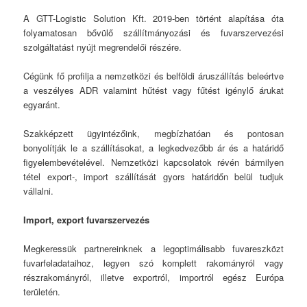
A GTT-Logistic Solution Kft. 2019-ben történt alapítása óta
folyamatosan bővülő szállítmányozási és fuvarszervezési
szolgáltatást nyújt megrendelői részére.
Cégünk fő profilja a nemzetközi és belföldi áruszállítás beleértve
a veszélyes ADR valamint hűtést vagy fűtést igénylő árukat
egyaránt.
Szakképzett ügyintézőink, megbízhatóan és pontosan
bonyolítják le a szállításokat, a legkedvezőbb ár és a határidő
figyelembevételével. Nemzetközi kapcsolatok révén bármilyen
tétel export-, import szállítását gyors határidőn belül tudjuk
vállalni.
Import, export fuvarszervezés
Megkeressük partnereinknek a legoptimálisabb fuvareszközt
fuvarfeladataihoz, legyen szó komplett rakományról vagy
részrakományról, illetve exportról, importról egész Európa
területén.