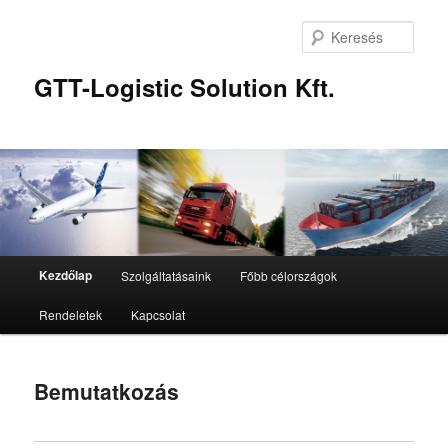
Kere
GTT-Logistic Solution Kft.
Fő
Kezdőlap
Szolgáltatásaink
Főbb célországok
Tovább
menü
Rendeletek
Kapcsolat
az
elsődleges
Bemutatkozás
tartalomra